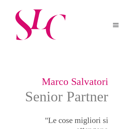
Home
Organizzazione
Practice
Professionisti
Procedure
News
Marco Salvatori
Careers
Contatti
Senior Partner
Italiano
English
"Le cose migliori si