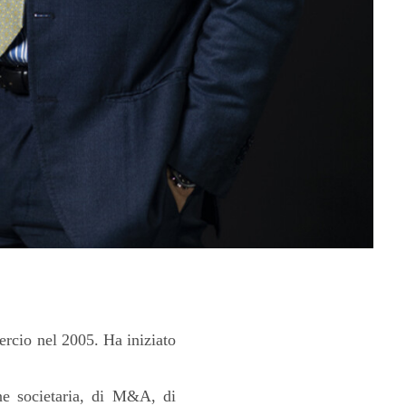
rcio nel 2005. Ha iniziato
one societaria, di M&A, di