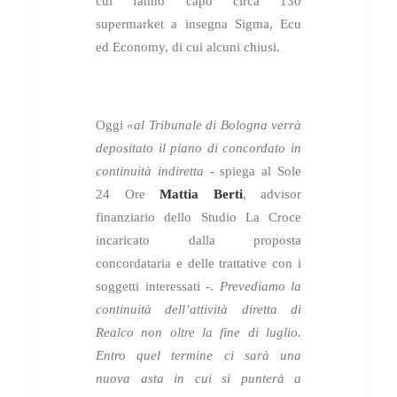
cui fanno capo circa 130
supermarket a insegna Sigma, Ecu
ed Economy, di cui alcuni chiusi.
Oggi
«al Tribunale di Bologna verrà
depositato il piano di concordato in
continuità indiretta
- spiega al Sole
24 Ore
Mattia Berti
, advisor
finanziario dello Studio La Croce
incaricato dalla proposta
concordataria e delle trattative con i
soggetti interessati -.
Prevediamo la
continuità dell’attività diretta di
Realco non oltre la fine di luglio.
Entro quel termine ci sarà una
nuova asta in cui si punterà a