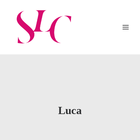
Home
Organizzazione
Practice
Professionisti
Procedure
News
Careers
Contatti
Luca
Italiano
Ricerca