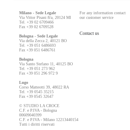
Milano - Sede Legale
For any information contact
Via Vittor Pisani 8/a, 20124 MI
our customer service
Tel. +39 02 6709466
Fax +39 02 6709528
Contact us
Bologna - Sede Legale
Via della Zecca 2, 40121 BO
Tel. +39 051 6486693
Fax +39 051 6486761
Bologna
Via Santo Stefano 11, 40125 BO
Tel. +39 051 273 962
Fax +39 051 296 972 9
Lugo
Corso Matteotti 39, 48022 RA
Tel. +39 0545 35215
Fax +39 0545 32647
© STUDIO LA CROCE
C.F. e P.IVA - Bologna
00609040399
C.F. e P.IVA - Milano 12213440154
Tutti i diritti riservati