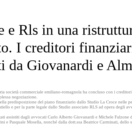
 e Rls in una ristruttu
o. I creditori finanziar
ti da Giovanardi e Al
aria società commerciale emiliano-romagnola ha concluso con i creditori
plessa negoziazione.
 nella predisposizione del piano finanziario dallo Studio La Croce nelle pe
ntiello e per la parte legale dallo Studio associato RLS ad opera degli a
stati assistiti dagli avvocati Carlo Alberto Giovanardi e Michele Falzone 
ini e Pasquale Mosella, nonché dalla dott.ssa Beatrice Carminati, dello