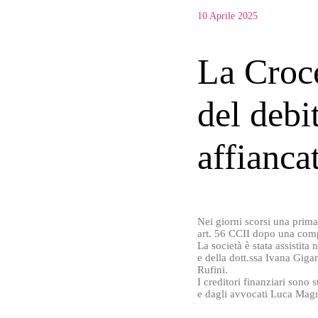
10 Aprile 2025
La Croce
del debit
affianca
Nei giorni scorsi una prim
art. 56 CCII dopo una com
La società è stata assistita
e della dott.ssa Ivana Giga
Rufini.
I creditori finanziari sono 
e dagli avvocati Luca Magr