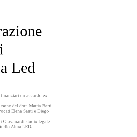
razione
i
ma Led
 finanziari un accordo ex
rsone del dott. Mattia Berti
vvocati Elena Santi e Diego
di Giovanardi studio legale
 studio Alma LED.