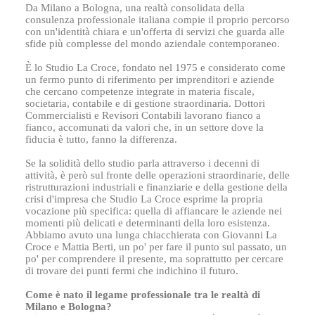
Da Milano a Bologna, una realtà consolidata della
consulenza professionale italiana compie il proprio percorso
con un'identità chiara e un'offerta di servizi che guarda alle
sfide più complesse del mondo aziendale contemporaneo.
È lo Studio La Croce, fondato nel 1975 e considerato come
un fermo punto di riferimento per imprenditori e aziende
che cercano competenze integrate in materia fiscale,
societaria, contabile e di gestione straordinaria. Dottori
Commercialisti e Revisori Contabili lavorano fianco a
fianco, accomunati da valori che, in un settore dove la
fiducia è tutto, fanno la differenza.
Se la solidità dello studio parla attraverso i decenni di
attività, è però sul fronte delle operazioni straordinarie, delle
ristrutturazioni industriali e finanziarie e della gestione della
crisi d'impresa che Studio La Croce esprime la propria
vocazione più specifica: quella di affiancare le aziende nei
momenti più delicati e determinanti della loro esistenza.
Abbiamo avuto una lunga chiacchierata con Giovanni La
Croce e Mattia Berti, un po' per fare il punto sul passato, un
po' per comprendere il presente, ma soprattutto per cercare
di trovare dei punti fermi che indichino il futuro.
Come è nato il legame professionale tra le realtà di
Milano e Bologna?