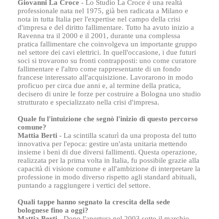
Giovanni La Croce
- Lo Studio La Croce è una realtà
professionale nata nel 1975, già ben radicata a Milano e
nota in tutta Italia per l'expertise nel campo della crisi
d'impresa e del diritto fallimentare. Tutto ha avuto inizio a
Ravenna tra il 2000 e il 2001, durante una complessa
pratica fallimentare che coinvolgeva un importante gruppo
nel settore dei cavi elettrici. In quell'occasione, i due futuri
soci si trovarono su fronti contrapposti: uno come curatore
fallimentare e l'altro come rappresentante di un fondo
francese interessato all'acquisizione. Lavorarono in modo
proficuo per circa due anni e, al termine della pratica,
decisero di unire le forze per costruire a Bologna uno studio
strutturato e specializzato nella crisi d'impresa.
Quale fu l'intuizione che segnò l'inizio di questo percorso
comune?
Mattia Berti
- La scintilla scaturì da una proposta del tutto
innovativa per l'epoca: gestire un'asta unitaria mettendo
insieme i beni di due diversi fallimenti. Questa operazione,
realizzata per la prima volta in Italia, fu possibile grazie alla
capacità di visione comune e all'ambizione di interpretare la
professione in modo diverso rispetto agli standard abituali,
puntando a raggiungere i vertici del settore.
Quali tappe hanno segnato la crescita della sede
bolognese fino a oggi?
Mattia Berti
- Dopo l'apertura nel 2003 sotto il marchio