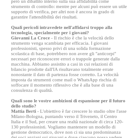
però un dibattito interno sulla sua affidabilità come
strumento di controllo: mentre per alcuni può essere un utile
supporto di verifica, per altri non è ancora in grado di
garantire l'attendibilità dei risultati.
Quali pericoli intravedete nell'affidarsi troppo alla
tecnologia, specialmente per i giovani?
Giovanni La Croce
- Il rischio è che la velocità dello
strumento venga scambiata per efficacia. I giovani
professionisti, spesso privi di una solida formazione
scolastica di base, potrebbero non avere gli "anticorpi"
necessari per riconoscere errori o trappole generate dalla
macchina. Abbiamo assistito a casi in cui relazioni di
bilancio prodotte dall'IA risultavano totalmente errate
nonostante il dato di partenza fosse corretto. La velocità
imposta da strumenti come mail o WhatsApp rischia di
soffocare il momento riflessivo che è alla base di una
consulenza di qualità.
Quali sono le vostre ambizioni di espansione per il futuro
dello studio?
Mattia Berti
- L'obiettivo è far crescere lo studio oltre l'asse
Milano-Bologna, puntando verso il Triveneto, il Centro
Italia e il Sud, per creare una realtà nazionale di circa 120-
130 professionisti. Vogliamo mantenere un modello di
gestione democratico, dove non ci sia una predominanza
dei soci anziani sui giovani e dove ciascuno possa vedere