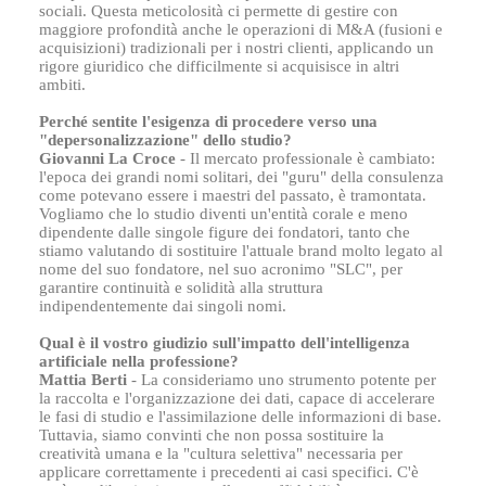
sociali. Questa meticolosità ci permette di gestire con
maggiore profondità anche le operazioni di M&A (fusioni e
acquisizioni) tradizionali per i nostri clienti, applicando un
rigore giuridico che difficilmente si acquisisce in altri
ambiti.
Perché sentite l'esigenza di procedere verso una
"depersonalizzazione" dello studio?
Giovanni La Croce
- Il mercato professionale è cambiato:
l'epoca dei grandi nomi solitari, dei "guru" della consulenza
come potevano essere i maestri del passato, è tramontata.
Vogliamo che lo studio diventi un'entità corale e meno
dipendente dalle singole figure dei fondatori, tanto che
stiamo valutando di sostituire l'attuale brand molto legato al
nome del suo fondatore, nel suo acronimo "SLC", per
garantire continuità e solidità alla struttura
indipendentemente dai singoli nomi.
Qual è il vostro giudizio sull'impatto dell'intelligenza
artificiale nella professione?
Mattia Berti
- La consideriamo uno strumento potente per
la raccolta e l'organizzazione dei dati, capace di accelerare
le fasi di studio e l'assimilazione delle informazioni di base.
Tuttavia, siamo convinti che non possa sostituire la
creatività umana e la "cultura selettiva" necessaria per
applicare correttamente i precedenti ai casi specifici. C'è