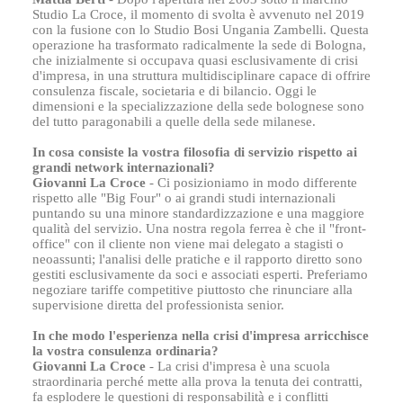
Studio La Croce, il momento di svolta è avvenuto nel 2019
con la fusione con lo Studio Bosi Ungania Zambelli. Questa
operazione ha trasformato radicalmente la sede di Bologna,
che inizialmente si occupava quasi esclusivamente di crisi
d'impresa, in una struttura multidisciplinare capace di offrire
consulenza fiscale, societaria e di bilancio. Oggi le
dimensioni e la specializzazione della sede bolognese sono
del tutto paragonabili a quelle della sede milanese.
In cosa consiste la vostra filosofia di servizio rispetto ai
grandi network internazionali?
Giovanni La Croce
- Ci posizioniamo in modo differente
rispetto alle "Big Four" o ai grandi studi internazionali
puntando su una minore standardizzazione e una maggiore
qualità del servizio. Una nostra regola ferrea è che il "front-
office" con il cliente non viene mai delegato a stagisti o
neoassunti; l'analisi delle pratiche e il rapporto diretto sono
gestiti esclusivamente da soci e associati esperti. Preferiamo
negoziare tariffe competitive piuttosto che rinunciare alla
supervisione diretta del professionista senior.
In che modo l'esperienza nella crisi d'impresa arricchisce
la vostra consulenza ordinaria?
Giovanni La Croce
- La crisi d'impresa è una scuola
straordinaria perché mette alla prova la tenuta dei contratti,
fa esplodere le questioni di responsabilità e i conflitti