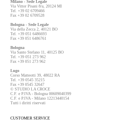
Milano - Sede Legale
Via Vittor Pisani 8/a, 20124 MI
Tel. +39 02 6709466
Fax +39 02 6709528
Bologna - Sede Legale
Via della Zecca 2, 40121 BO
Tel. +39 051 6486693
Fax +39 051 6486761
Bologna
Via Santo Stefano 11, 40125 BO
Tel. +39 051 273 962
Fax +39 051 273 962
Lugo
Corso Matteotti 39, 48022 RA
Tel. +39 0545 35215
Fax +39 0545 32647
© STUDIO LA CROCE
C.F. e P.IVA - Bologna 00609040399
C.F. e P.IVA - Milano 12213440154
Tutti i diritti riservati
CUSTOMER SERVICE