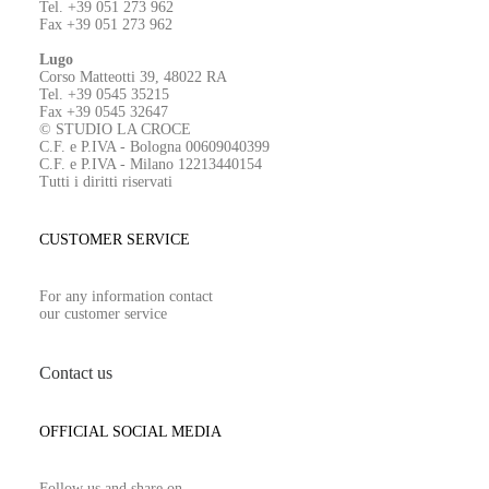
Tel. +39 051 273 962
Fax +39 051 273 962
Lugo
Corso Matteotti 39, 48022 RA
Tel. +39 0545 35215
Fax +39 0545 32647
© STUDIO LA CROCE
C.F. e P.IVA - Bologna 00609040399
C.F. e P.IVA - Milano 12213440154
Tutti i diritti riservati
CUSTOMER SERVICE
For any information contact
our customer service
Contact us
OFFICIAL SOCIAL MEDIA
Follow us and share on